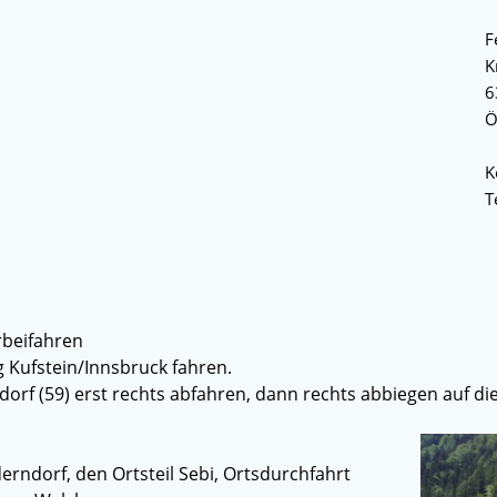
F
K
6
Ö
K
T
rbeifahren
 Kufstein/Innsbruck fahren.
orf (59) erst rechts abfahren, dann rechts abbiegen auf die
erndorf, den Ortsteil Sebi, Ortsdurchfahrt